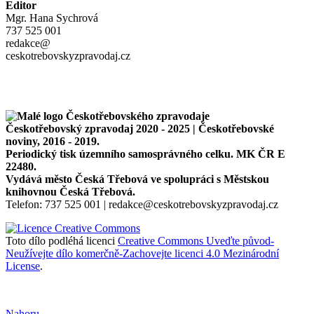
Editor
Mgr. Hana Sychrová
737 525 001
redakce@
ceskotrebovskyzpravodaj.cz
Českotřebovský zpravodaj 2020 - 2025 | Českotřebovské
noviny, 2016 - 2019.
Periodický tisk územního samosprávného celku. MK ČR E
22480.
Vydává město Česká Třebová ve spolupráci s Městskou
knihovnou Česká Třebová.
Telefon: 737 525 001 | redakce@ceskotrebovskyzpravodaj.cz
Toto dílo podléhá licenci
Creative Commons Uveďte původ-
Neužívejte dílo komerčně-Zachovejte licenci 4.0 Mezinárodní
License
.
Nahoru