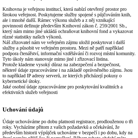
Knihovna je veřejnou institucí, která nabízí otevřený prostor pro
širokou veřejnost. Poskytujeme služby spojené s půjčováním knih,
ale i mnohé další. Rámec výkonu služeb a z něj vznikající
povinnosti definuje především Knihovní zákon č. 259/2001 Sb.,
který nám mimo jiné ukládá ochraňovat knihovní fond a vykazovat
různé statistiky našich výkonů.
Náš zřizovatel nám ve veřejném zájmu uložil poskytovat i další
služby a působit ve veřejném prostoru. Mezi ně patří například
podpora čtenářství, informační vzdělávání či rozvoj místní komunity.
Tyto úkoly nám stanovuje mimo jiné i zřizovací listina.
Protože klademe vysoký důraz na zabezpečení a bezpečnost,
některé údaje zpracováváme i na základě oprávněného zájmu. Jsou
to například IP adresy serverů, ze kterých přicházejí pokusy o
kybernetické útoky.
Jaké osobní údaje zpracováváme pro poskytování kvalitních a
efektivních služeb veřejnosti
Uchování údajů
Údaje uchováváme po dobu platnosti registrace, prodlouženou o tři
roky. Vycházíme přitom z vašich požadavků a očekávání, že
především historii výpůjček uchováme v bezpečí i po dobu, kdy na