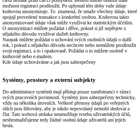
čtení nemáte přiliš čas či pomyšlení. Během tohoto období máte
možnost registraci prodloužit. Po uplynutí této doby vaše údaje
knihovna anonymizuje. To znamená, že smaže všechny údaje, které
spojují provedené transakce s konkrétní osobou. Knihovna takto
anonymizované údaje však může využívat ke statistickým účelům.
O anonymizaci můžete požádat i dříve, pokud si již nepřejete z
nějakého důvodu využívat služeb knihovny.
Naopak můžete požádat o uchování svých osobních údajů o další
rok, i pokud z nějakého důvodu nechcete nebo nemůžete prodloužit
svoji registraci, a to i opakovaně. Požádat o to můžete osobně v
knihovně nebo e-mailem.
Kde údaje uchováváme a jak jsou zabezpečeny
Systémy, prostory a externí subjekty
Do administrace systémů mají přístup pouze zaměstnanci v rámci
svých pracovních povinností. Systémy jsou zabezpečeny technicky,
vždy na několika úrovních. Veškeré přenosy údajů po veřejných
sítích jsou šifrovány, aby je nikdo nepovolaný nemohl sledovat a
číst. Tato webová stránka neumožňuje tvorbu uživatelských účtů,
neshromažďujeme tedy žádné osobní údaje uživatelů ani jejich
hesla.