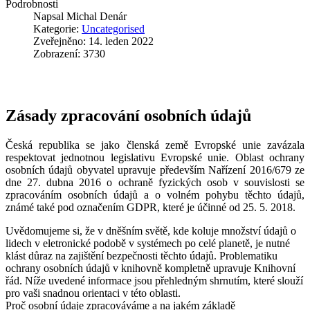
Podrobnosti
Napsal
Michal Denár
Kategorie:
Uncategorised
Zveřejněno: 14. leden 2022
Zobrazení: 3730
Zásady zpracování osobních údajů
Česká republika se jako členská země Evropské unie zavázala
respektovat jednotnou legislativu Evropské unie. Oblast ochrany
osobních údajů obyvatel upravuje především Nařízení 2016/679 ze
dne 27. dubna 2016 o ochraně fyzických osob v souvislosti se
zpracováním osobních údajů a o volném pohybu těchto údajů,
známé také pod označením GDPR, které je účinné od 25. 5. 2018.
Uvědomujeme si, že v dněšním světě, kde koluje množství údajů o
lidech v eletronické podobě v systémech po celé planetě, je nutné
klást důraz na zajištění bezpečnosti těchto údajů. Problematiku
ochrany osobních údajů v knihovně kompletně upravuje Knihovní
řád. Níže uvedené informace jsou přehledným shrnutím, které slouží
pro vaši snadnou orientaci v této oblasti.
Proč osobní údaje zpracováváme a na jakém základě